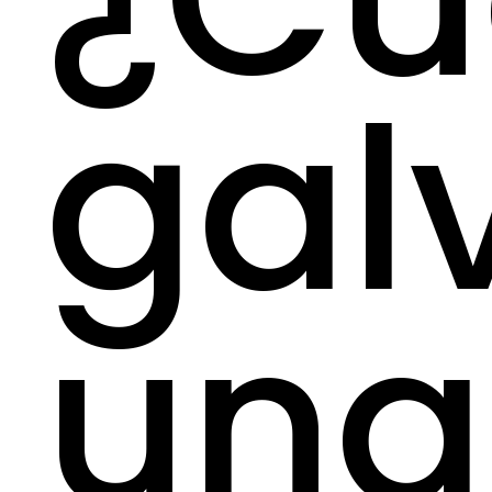
gal
una