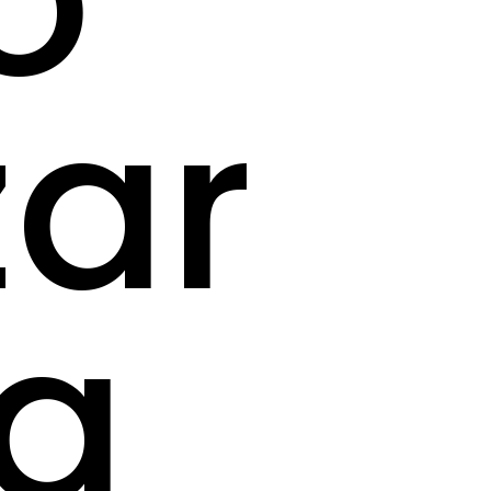
zar
ta