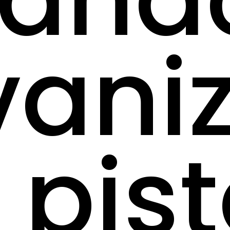
vani
 pis