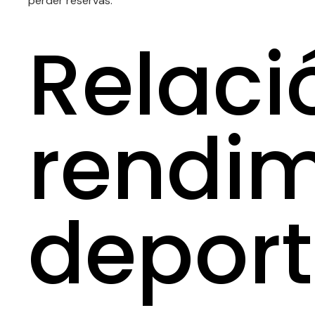
perder reservas.
Relaci
rendim
deport