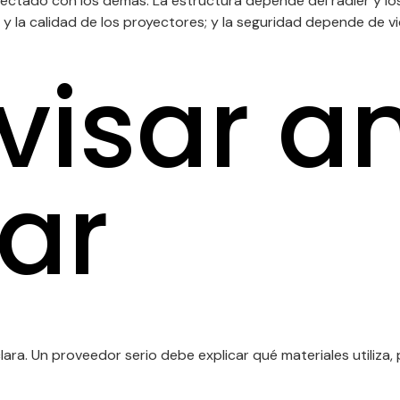
ctado con los demás. La estructura depende del radier y los a
n y la calidad de los proyectores; y la seguridad depende de vid
visar a
ar
lara. Un proveedor serio debe explicar qué materiales utiliz