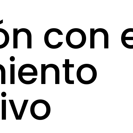
ón con e
iento
ivo