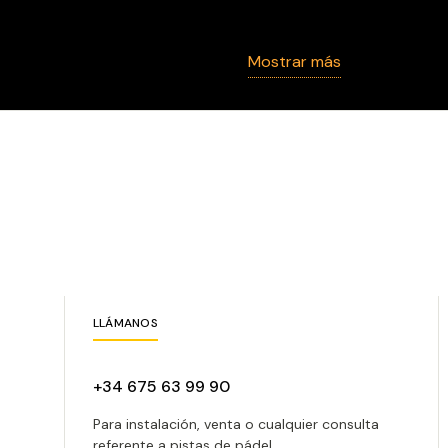
campe
Mostrar más
Arturo Coello (Nº1)
encabezar el ranking 
Jon Sanz (Nº11)
, sus
Federico Chingotto
Sanyo Gutiérrez (Nº
El crédito local
Javier
Diario AS
LLÁMANOS
Juego,
+34 675 63 99 90
Village
Para instalación, venta o cualquier consulta
referente a pistas de pádel.