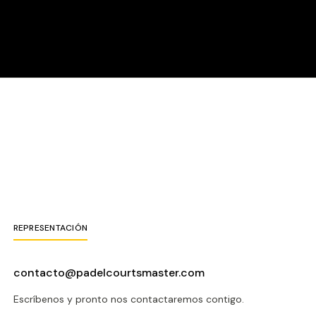
ones
&
Agustín Tapia (Nº2)
, la pareja más joven en
mundial.
tituyendo al lesionado Fernando Belasteguín.
 (Nº10)
y el carismático
Miguel Lamperti (Nº34)
.
13)
junto a
Jerónimo “Momo” González (Nº9)
.
 Valdés (Nº71)
, único chileno en el circuito profesional.
REPRESENTACIÓN
 espectáculo y
contacto@padelcourtsmaster.com
Escríbenos y pronto nos contactaremos contigo.